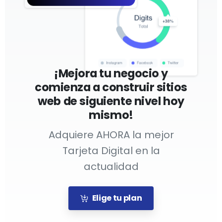
Soporte 24/7
¡Mejora tu negocio y
Contacto
comienza a construir sitios
No dudes en hacernos llegar tus dudas
web de siguiente nivel hoy
sobre nuestro servicio
mismo!
Adquiere AHORA la mejor
Nombre
Tarjeta Digital en la
actualidad
Email
Elige tu plan