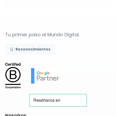
Mensaje
Tu primer paso al Mundo Digital.
Cuántas Tarjetas te interesan
Reconocimientos
Número de contacto
Nosotros